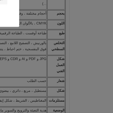
...)
بحجم
أحجام مختلفة ، وفقا لمتطلبات ال
اللون
CMYK ، بالألوان الكاملة أو Pantone ، ...
طبع
طباعة أوفست ، الطباعة الرقمية ،
التخلص
بالورنيش ، التصفيح اللامع ، التص
السطحي
فوق البنفسجية ، ختم احباط ، يتدف
شكل
JPG و PDF و AI و CDR و EPS و GIF….
العمل
الفني
شعار
حسب الطلب
شكل
مستطيل ، مربع ، دائري ، بيض
مستلزمات
المغناطيس ، الشريط ، شكل إيفا ، علبة بلاس
الوضعية
هدية التعبئة والترويج والسوبر ما