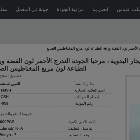
لب اقتباس
اتصل بنا
مراقبة الجودة
جولة في المعمل
معلو
رج الأحمر لون الفضة ورقة الطباعة لون مربع المغناطيس الصانع
جار اليدوية ، مرحبا الجودة التدرج الأحمر لون الفضة و
الطباعة لون مربع المغناطيس الصا
تفاصيل المنتج
مكان المنشأ:
الصين شنتش
اسم العلامة التجارية:
estyle
إصدار الشهادات:
ROSH
رقم الموديل:
-059
شروط الدفع والشحن
الحد الأدنى لكمية:
1000PCS
تفاصيل التغليف:
K=A علبة تعليب
وقت التسليم:
7 - 15days