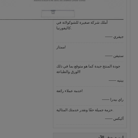
أملك شركة صغيرة للشوكولاتة في
كاليفورنيا.
—— جيفري
ممتاز!
—— ستيفن
جودة المنتج جيدة كما هو متوقع بما في ذلك
الورق والطباعة!
—— بينيه
خدمة عملاء رائعة!
—— راي بيدرا
حزمة جميلة حقًا ونقدر خدمتك المثالية.
—— أليكس
ابن دردش الآن