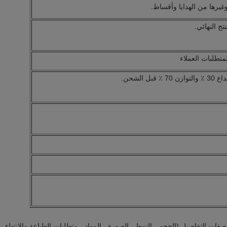
 وغيرها من الهدايا وأقساط.
تج النهائي.
متطلبات العملاء
واصفات التفاصيل (الحجم ، النمط ، الصورة ، المواد ، متطلبات الطباعة والانتهاء ،