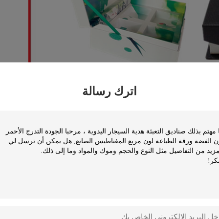
اترك رسالة
ض النظر عن بيع المنتجات في السوق ، أو التسوق ، أو على الخط ، فإنه يمكن
Ivory / Card card (210gsm،
لوح رمادي / جامد (600 جم ، 800 جم ، 900 جم ، 1100 جم ، 1200 جم ، 1400 جم ، 1800 جم ،