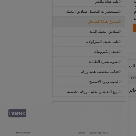
 راسب
علب هدايا ملابس
مستحضرات التجميل صناديق التعبئة
ن
صندوق هدايا السيجار
صناديق التعبئة النبيذ
علب تغليف الشوكولاتة
تغليف إلكترونيات
مطوية نشرة الطباعة
طلب
حقائب مخصصة هدية ورقة
100
التعبئة رغوة الإسفنج
ائر
مربع التعبئة والتغليف ورقة مخصصة