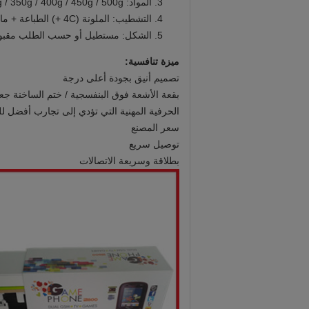
المواد: 300g / 350g / 400g / 450g / 500g + ورقة بطاقة ، ورقة C2S
التشطيب: الملونة (4C +) الطباعة + مات / لامع التصفيح أو تختفي
الشكل: مستطيل أو حسب الطلب مقبو
ميزة تنافسية:
تصميم أنيق بجودة أعلى درجة
بقعة الأشعة فوق البنفسجية / ختم الساخنة جعل
الحرفية المهنية التي تؤدي إلى تجارب أفضل ل
سعر المصنع
توصيل سريع
بطلاقة وسريعة الاتصالات