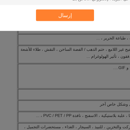
إرسال
عملاء المحددة
 طباعة الحرير ، ...
فيح غير اللامع ، ختم الذهب / الفضة الساخن ، النقش ، طلاء للأشعة
قون ، تأثير الهولوغرام ...
وي وشكل خاص آخر
تيكية ، الاسفنج ، نافذة PVC / PET / PP ، ...
ركت والتخزين ، للنبيذ ، السيجار ، الغذاء ، مستحضرات التجميل ،