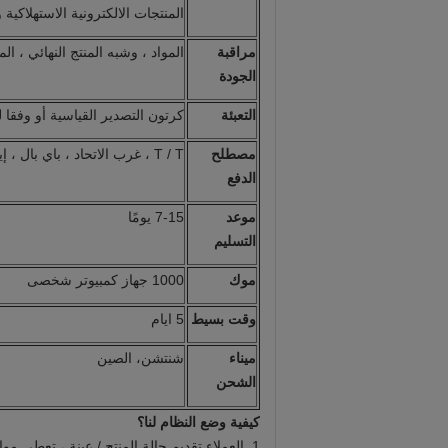
المنتجات الالكترونية الاستهلاكية
مراقبة
المواد ، وشبه المنتج النهائي ، المن
الجودة
التعبئة
كرتون التصدير القياسية أو وفقا ل
مصطلح
T / T ، غرب الاتحاد ، باي بال ، إيداع 30 ٪ والتوازن 70 ٪ قبل الشحن.
الدفع
موعد
7-15 يومًا
التسليم
موك
1000 جهاز كمبيوتر شخصى
وقت بسيط
5 ايام
ميناء
شنتشن، الصين
الشحن
كيفية وضع النظام لنا؟
1. العملاء تقديم حالة المنتج / عينة ، تعطي م