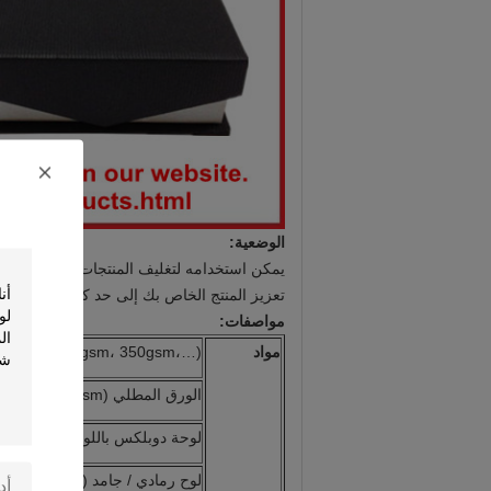
الوضعية:
يمكن استخدامه لتغليف المنتجات المختلفة.
بغ
تعزيز المنتج الخاص بك إلى حد كبير.
مواصفات:
مواد
 250gsm، 300gsm، 350gsm،…)
الورق المطلي (128gsm ، 157gsm ، 200gsm ، 250gsm ، 300gsm ، ...)
لوحة دوبلكس باللون الرمادي (250 جم ، 300 جم ، 350 جم ، ...)