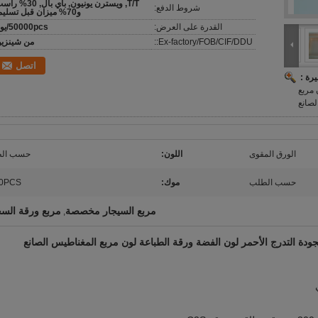
T/T, ويسترن يونيون, باي بال, 30%
شروط الدفع:
و70% ميزان قبل تسليم.
القدرة على العرض:
50000pcs/يوم
Ex-factory/FOB/CIF/DDU::
من شينزي
اتصل
رة :
 مربع
صانع
الورق المقوى
اللون:
حسب ال
حسب الطلب
موك:
0PCS
مربع السيجار مخصصة
مربع ورقة السج
,
الجودة التدرج الأحمر لون الفضة ورقة الطباعة لون مربع المغناطيس الصانع