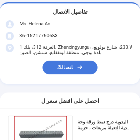
تفاصيل الاتصال
Ms. Helena An
86-15217760683
الغرفة 312، بلك 1، Zhenxingyungu، لا.233، شارع بولونغ،
بلدة بوجي، منطقة لونغغانغ، شنشن، الصين
ﺎﺘﺼﻟ ﺍﻶﻧ
احصل على افضل سعر ل
اليدوية درج نمط ورقة وحة
هدية التعبئة مربعات ، حزمة
الأدوات مع حماية رغوة