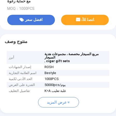
مع حماية رغوة
MOQ：1000PCS
ﺎﺘﺼﻟ ﺍﻶﻧ
افضل سعر
منتوج وصف
مربع السيجار مخصصة ، مجموعات هدية
السيجار
أبرز
,
cigar gift sets
ROSH
إصدار الشهادات
Bestyle
اسم العلامة التجارية
1000PCS
الحد الأدنى لكمية
50000pcs/يوم
القدرة على العرض
K=A علبة تعليب
تفاصيل التغليف
عرض المزيد