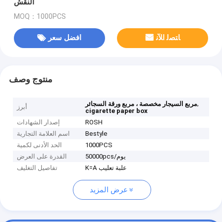
النقش
MOQ：1000PCS
ﺎﺘﺼﻟ ﺍﻶﻧ
افضل سعر
منتوج وصف
,
مربع السيجار مخصصة ، مربع ورقة السجائر
أبرز
cigarette paper box
ROSH
إصدار الشهادات
Bestyle
اسم العلامة التجارية
1000PCS
الحد الأدنى لكمية
50000pcs/يوم
القدرة على العرض
K=A علبة تعليب
تفاصيل التغليف
عرض المزيد