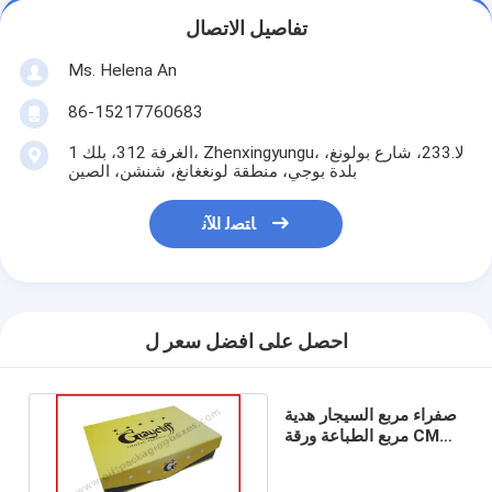
تفاصيل الاتصال
Ms. Helena An
86-15217760683
الغرفة 312، بلك 1، Zhenxingyungu، لا.233، شارع بولونغ،
بلدة بوجي، منطقة لونغغانغ، شنشن، الصين
ﺎﺘﺼﻟ ﺍﻶﻧ
احصل على افضل سعر ل
صفراء مربع السيجار هدية
مربع الطباعة ورقة CMYK
مع شعار النقش