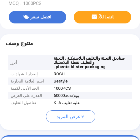
MOQ：1000PCS
ﺎﺘﺼﻟ ﺍﻶﻧ
افضل سعر
منتوج وصف
صناديق التعبئة والتغليف البلاستيكية ، التعبئة
والتغليف نفطة البلاستيك
أبرز
,
plastic blister packaging
ROSH
إصدار الشهادات
Bestyle
اسم العلامة التجارية
1000PCS
الحد الأدنى لكمية
50000pcs/يوم
القدرة على العرض
K=A علبة تعليب
تفاصيل التغليف
عرض المزيد