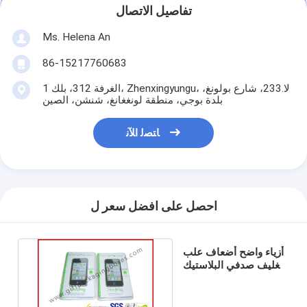
تفاصيل الاتصال
Ms. Helena An
86-15217760683
الغرفة 312، بلك 1، Zhenxingyungu، لا.233، شارع بولونغ،
بلدة بوجي، منطقة لونغغانغ، شنشن، الصين
ﺎﺘﺼﻟ ﺍﻶﻧ
احصل على افضل سعر ل
أزياء واضح أضعاف علب
تغليف صدفي البلاستيك
لحالة فون 5S