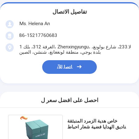
تفاصيل الاتصال
Ms. Helena An
86-15217760683
الغرفة 312، بلك 1، Zhenxingyungu، لا.233، شارع بولونغ،
بلدة بوجي، منطقة لونغغانغ، شنشن، الصين
ﺎﺘﺼﻟ ﺍﻶﻧ
احصل على افضل سعر ل
خاص هدية الزمرد المنبثقة
صناديق الهدايا فضية شعار احباط
تعزيز هدية حزمة