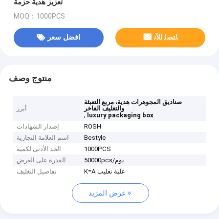
تعزيز هدية حزمة
MOQ：1000PCS
ﺎﺘﺼﻟ ﺍﻶﻧ
افضل سعر
منتوج وصف
صناديق المجوهرات هدية، مربع التعبئة
والتغليف الفاخر
أبرز
,
luxury packaging box
ROSH
إصدار الشهادات
Bestyle
اسم العلامة التجارية
1000PCS
الحد الأدنى لكمية
50000pcs/يوم
القدرة على العرض
K=A علبة تعليب
تفاصيل التغليف
عرض المزيد