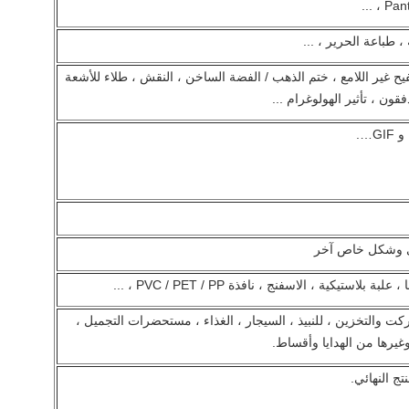
 طباعة الحرير ، ...
فيح غير اللامع ، ختم الذهب / الفضة الساخن ، النقش ، طلاء للأشعة
قون ، تأثير الهولوغرام ...
وي وشكل خاص آخر
تيكية ، الاسفنج ، نافذة PVC / PET / PP ، ...
ركت والتخزين ، للنبيذ ، السيجار ، الغذاء ، مستحضرات التجميل ،
 وغيرها من الهدايا وأقساط.
تج النهائي.