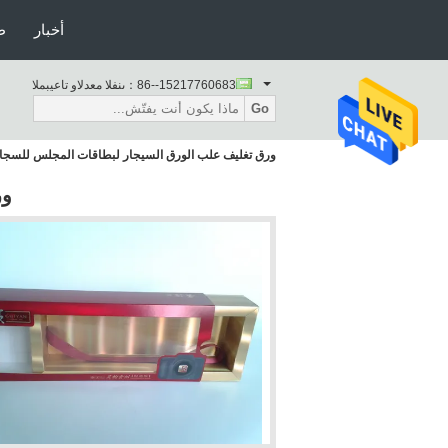
أخبار
ط
86--15217760683
المبيعات والدعم الفنى：
Go
ورق تغليف علب الورق السيجار لبطاقات المجلس للسجائ
ور