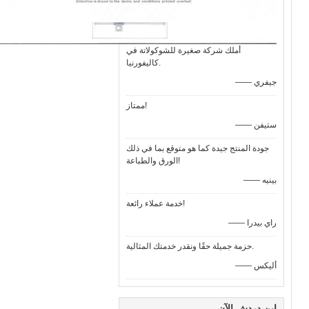
أملك شركة صغيرة للشوكولاتة في
كاليفورنيا.
—— جيفري
ممتاز!
—— ستيفن
جودة المنتج جيدة كما هو متوقع بما في ذلك
الورق والطباعة!
—— بينيه
خدمة عملاء رائعة!
—— راي بيدرا
حزمة جميلة حقًا ونقدر خدمتك المثالية.
—— أليكس
ابن دردش الآن