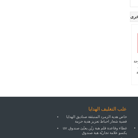
خرى
حة
ة
علب التغليف الهدايا
خاص هدية الزمرد المنبثقة صناديق الهدايا
فضية شعار احباط تعزيز هدية حزمة
غطاء وقاعدة قلم هبة زيّن يعبّئ صندوق, uv
يكسو علامة تجاريّة هبة صندوق