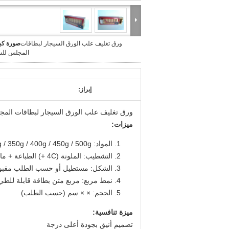
ورق تغليف علب الورق السيجار لبطاقات
صورة كبي
المجلس للس
إبراز:
ورق تغليف علب الورق السيجار لبطاقات المج
ميزات:
المواد: 300g / 350g / 400g / 450g / 500g + ورقة بطاقة ، ورقة C2S
التشطيب: الملونة (4C +) الطباعة + مات / لامع التصفيح أو تختفي
الشكل: مستطيل أو حسب الطلب مقبو
نمط مربع: مربع متن بطاقة قابلة للطي
الحجم: × × سم (حسب الطلب)
ميزة تنافسية:
تصميم أنيق بجودة أعلى درجة