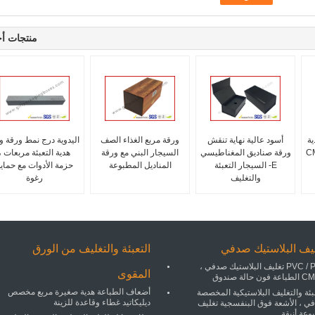
منتجات أ
ية
أسود عالية نهاية تنقش
ورقة مربع الغذاء الصف
اليدوية درج نمط ورقة و
رقة CMYK
ورقة صناديق المغناطيسي
السيجار البني مع ورقة
هدية التعبئة مربعات ،
E- السيجار التعبئة
المناديل المطبوعة
حزمة الأدوات مع حماي
والتغليف
رغوة
يف البلاستيك صدفي
التعبئة والتغليف من الورق
PVC / PET تغليف البلاستيك صدفي ،
المقوى
فون حالة صندوق
أضعاف الطباعة هدية صغيرة مربع مخصص
بئة والتغليف البلاستيكية المخصصة
ديليكاتيد غطاء وقاعدة للزينة
ي ، الأشعة فوق البنفسجية تغليف
وعة أنيقة