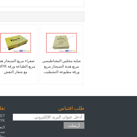
صلبة مجلس المغناطيسي
صفراء مربع السيجار هد
مربع هدية السيجار مربع
مربع الطباعة و
ورقة مطبوعة التشطيب
مع شعار النقش
طلب اقتباس
تغل
CMYK الطباعة 
أرسلت
التع
صدف
مطب