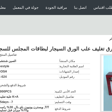
لب اقتباس
اتصل بنا
مراقبة الجودة
جولة في المعمل
معلو
ر
ق تغليف علب الورق السيجار لبطاقات المجلس للسجا
تفاصيل المنتج
مكان المنشأ:
الصين شنتش
اسم العلامة التجارية:
estyle
إصدار الشهادات:
ROSH
رقم الموديل:
-024
شروط الدفع والشحن
الحد الأدنى لكمية:
1000PCS
تفاصيل التغليف:
K=A علبة تعليب
وقت التسليم:
7 - 15days
T/T, ويسترن يونيون, باي بال, 30%
شروط الدفع:
و70% ميزان قبل تسليم.