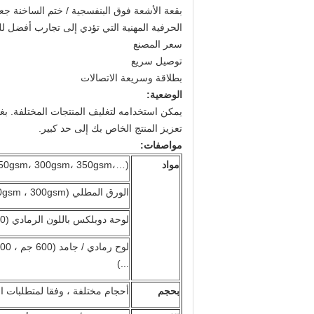
بقعة الأشعة فوق البنفسجية / ختم الساخنة جعل
الحرفية المهنية التي تؤدي إلى تجارب أفضل ل
سعر المصنع
توصيل سريع
بطلاقة وسريعة الاتصالات
الوضعية:
يمكن استخدامه لتغليف المنتجات المختلفة.
بغ
تعزيز المنتج الخاص بك إلى حد كبير.
مواصفات:
مواد
 250gsm، 300gsm، 350gsm،…)
الورق المطلي (128gsm ، 157gsm ، 200gsm ، 250gsm ، 300gsm ، ...)
لوحة دوبلكس باللون الرمادي (250 جم ، 300 جم ، 350 جم ، ...)
...)
بحجم
أحجام مختلفة ، وفقا لمتطلبات ال