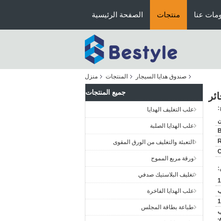
مات عنا
منتجات
الصفحة الرئيسية
صندوق هدايا السيجار
المنتجات
منزل
جميع المنتجات
ئر
:
علب التغليف الهدايا
ن
علب الهدايا الصلبة
B
التعبئة والتغليف من الورق المقوى
C
ورقة مربع المموج
:
تغليف البلاستيك صدفي
علب الهدايا الفاخرة
طباعة بطاقة المجلس
 راسب