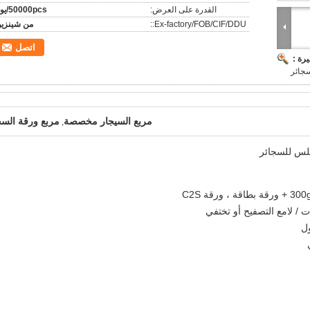
القدرة على العرض:
50000pcs/يوم
Ex-factory/FOB/CIF/DDU::
من شينزي
اتصل
رة :
جائر
مربع السيجار مخصصة
مربع ورقة السج
,
لس للسجائر
ل