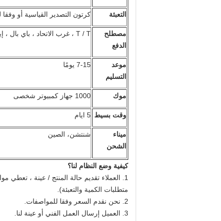
التعبئة
كرتون التصدير القياسية أو وفقا ل
مصطلح
T / T ، غرب الاتحاد ، باي بال ، إيداع 30 ٪ والتوازن 70 ٪ قبل الشحن.
الدفع
موعد
7-15 يومًا
التسليم
موك
1000 جهاز كمبيوتر شخصى
وقت بسيط
5 ايام
ميناء
شنتشن، الصين
الشحن
كيفية وضع النظام لنا؟
1. العملاء تقديم حالة المنتج / عينة ، تعطي م
متطلبات الكمية والتعبئة).
2. نحن نقدم السعر وفقا للمواصفات.
3. العميل إرسال العمل الفني أو عينة لنا.