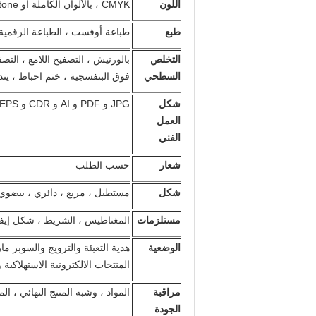
اللون
CMYK ، بالألوان الكاملة أو Pantone ، ...
طبع
طباعة أوفست ، الطباعة الرقمية ،
التخلص
بالورنيش ، التصفيح اللامع ، التص
السطحي
فوق البنفسجية ، ختم احباط ، يتدف
شكل
JPG و PDF و AI و CDR و EPS و GIF….
العمل
الفني
شعار
حسب الطلب
شكل
مستطيل ، مربع ، دائري ، بيض
مستلزمات
المغناطيس ، الشريط ، شكل إيفا ، علبة بلاس
الوضعية
هدية التعبئة والترويج والسوبر ما
المنتجات الالكترونية الاستهلاكية
مراقبة
المواد ، وشبه المنتج النهائي ، المن
الجودة