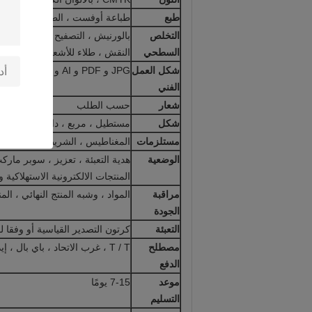
طبع
طباعة أوفست ، الطباعة الرقمية ، 
التخلص
بالورنيش ، التصفيح لامعة ، مات 
السطحي
النقش ، طلاء للأشعة فوق البنفسجي
شكل العمل
JPG و PDF و AI و CDR و EPS و GIF….
الفني
شعار
حسب الطلب
شكل
مستطيل ، مربع ، دائري ، بيضو
مستلزمات
المغناطيس ، الشريط ، شكل إيفا ، علبة بلاست
الوضعية
هدية التعبئة ، تعزيز ، سوبر ماركت 
المنتجات الالكترونية الاستهلاكية 
مراقبة
المواد ، وشبه المنتج النهائي ، المن
الجودة
التعبئة
كرتون التصدير القياسية أو وفقا ل
مصطلح
T / T ، غرب الاتحاد ، باي بال ، إيداع 30 ٪ والتوازن 70 ٪ قبل الشحن.
الدفع
موعد
7-15 يومًا
التسليم