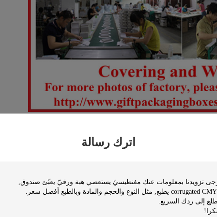
اترك رسالة
Ivory / Card card (210gsm
عملاء المحددة