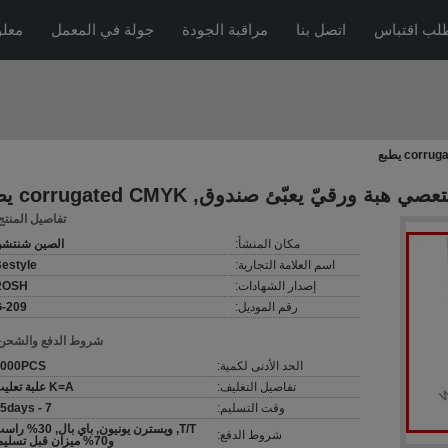
لب اقتباس
اتصل بنا
مراقبة الجودة
جولة في المعمل
معلو
ة ورقيّ يعبّئ صندوق, corrugated CMYK يطبع
تفاصيل المنتج
مكان المنشأ:
الصين شنتش
اسم العلامة التجارية:
estyle
إصدار الشهادات:
ROSH
رقم الموديل:
-209
شروط الدفع والشحن
الحد الأدنى لكمية:
1000PCS
تفاصيل التغليف:
K=A علبة تعليب
وقت التسليم:
7 - 15days
T/T, ويسترن يونيون, باي بال, 30%
شروط الدفع:
و70% ميزان قبل تسليم.