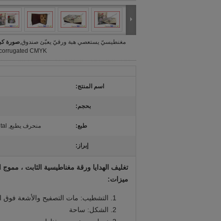
مغنطيسيّ يستعصي هبة ورقيّ يعبّئ صندوق,
صورة كبي
corrugated CMYK يطبع
اسم المنتج:
بحجم:
طبع:
منحرف يطبع, Digital يطبع, حريريّ يطبع,…
إبراز:
تغليف الهدايا ورقة مغناطيسية الثابت ، مموج الطب
ميزات:
التشطيب: مات التصفيح والأشعة فوق ا
الشكل: ساحة