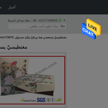
أخبار
ط
86--15217760683
المبيعات والدعم الفنى：
Go
مغنطيسيّ يستعصي هبة ورقيّ يعبّئ صندوق, corrugated CMYK يطبع
مغنطيسيّ يستعصي هب