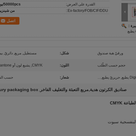
القدرة على العرض:
50000pcs/يوم
Ex-factory/FOB/CIF/DDU::
من شينزي
اتصل
رة :
ورقيّ هبة صندوق
شكل:
مستطيل, مربع, دائريّ, بي
حجم حسب الطّلب
اللون:
CMYK, يشبع لون أو Pantone,…
شعار:
حسب ال
صناديق الكرتون هدية,مربع التعبئة والتغليف الفاخر
ury packaging box
,
اعة CMYK
لبنفسجية سبوت