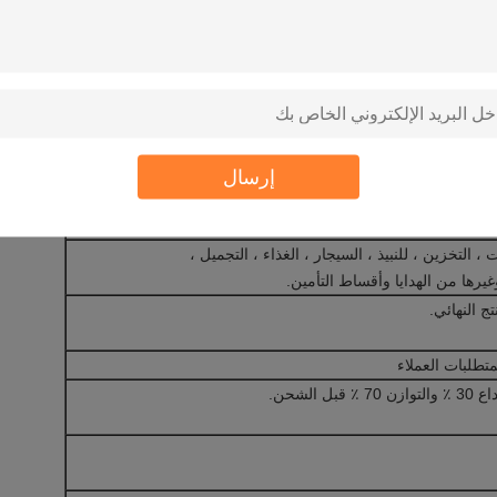
طباعة الحرير ، ...
التصفيح ، الذهب / الفضة الساخن ختم ،
ة ، ختم احباط ، يتدفقون ، تأثير الهولوغرام ...
إرسال
ي وشكل خاص آخر
يكية ، الاسفنج ، نافذة PVC / PET / PP ، ...
، التخزين ، للنبيذ ، السيجار ، الغذاء ، التجميل ،
وغيرها من الهدايا وأقساط التأمين.
تج النهائي.
متطلبات العملاء