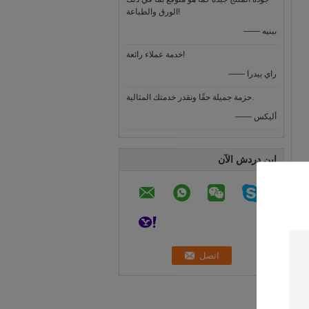
الورق والطباعة!
—— بينيه
خدمة عملاء رائعة!
—— راي بيدرا
حزمة جميلة حقًا ونقدر خدمتك المثالية.
—— أليكس
ابن دردش الآن