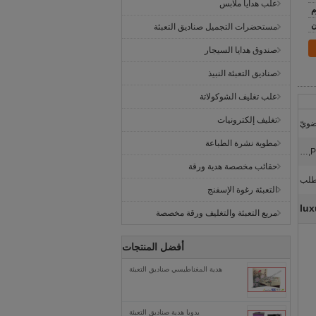
علب هدايا ملابس
ن
مستحضرات التجميل صناديق التعبئة
صندوق هدايا السيجار
صناديق التعبئة النبيذ
علب تغليف الشوكولاتة
تغليف إلكترونيات
ضويّ
مطوية نشرة الطباعة
حقائب مخصصة هدية ورقة
طلب
التعبئة رغوة الإسفنج
lux
مربع التعبئة والتغليف ورقة مخصصة
أفضل المنتجات
هدية المغناطيسي صناديق التعبئة
يدويا هدية صناديق التعبئة