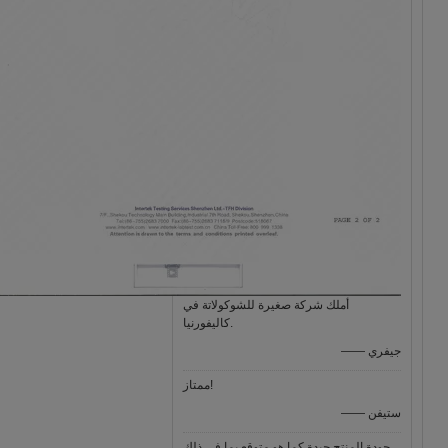
أملك شركة صغيرة للشوكولاتة في
كاليفورنيا.
—— جيفري
ممتاز!
—— ستيفن
جودة المنتج جيدة كما هو متوقع بما في ذلك