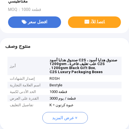
مغناطيسي
MOQ：1000 قطعة
ﺎﺘﺼﻟ ﺍﻶﻧ
افضل سعر
منتوج وصف
صندوق هدايا أسود C2S ، صندوق هدايا أسود
1200gsm ، علب تغليف فاخرة C2S
أبرز
,
,
1200gsm Black Gift Box
C2S Luxury Packaging Boxes
ROSH
إصدار الشهادات
Bestyle
اسم العلامة التجارية
1000 قطعة
الحد الأدنى لكمية
3000 قطعة / يوم
القدرة على العرض
K = عبوة كرتون
تفاصيل التغليف
عرض المزيد