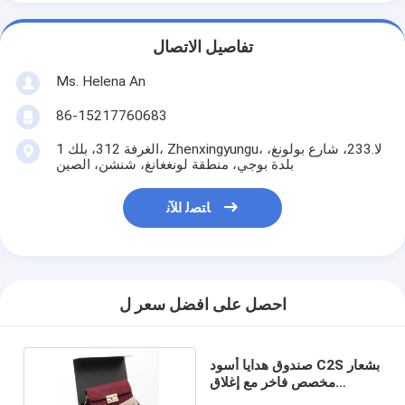
تفاصيل الاتصال
Ms. Helena An
86-15217760683
الغرفة 312، بلك 1، Zhenxingyungu، لا.233، شارع بولونغ،
بلدة بوجي، منطقة لونغغانغ، شنشن، الصين
ﺎﺘﺼﻟ ﺍﻶﻧ
احصل على افضل سعر ل
صندوق هدايا أسود C2S بشعار
مخصص فاخر مع إغلاق
مغناطيسي