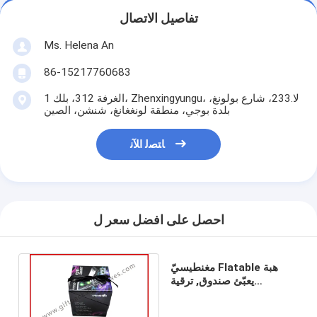
تفاصيل الاتصال
Ms. Helena An
86-15217760683
الغرفة 312، بلك 1، Zhenxingyungu، لا.233، شارع بولونغ،
بلدة بوجي، منطقة لونغغانغ، شنشن، الصين
ﺎﺘﺼﻟ ﺍﻶﻧ
احصل على افضل سعر ل
مغنطيسيّ Flatable هبة
يعبّئ صندوق, ترقية
Greyboard صندوق لساعة/
مجوهرات