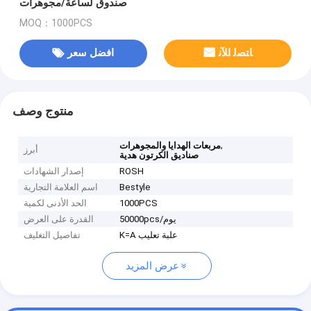
صندوق لساعة/مجوهرات
MOQ：1000PCS
ﺎﺘﺼﻟ ﺍﻶﻧ
افضل سعر
منتوج وصف
,
مربعات الهدايا والمجوهرات
أبرز
صناديق الكرتون هدية
ROSH
إصدار الشهادات
Bestyle
اسم العلامة التجارية
1000PCS
الحد الأدنى لكمية
50000pcs/يوم
القدرة على العرض
K=A علبة تعليب
تفاصيل التغليف
عرض المزيد