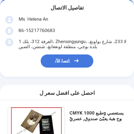
تفاصيل الاتصال
Ms. Helena An
86-15217760683
الغرفة 312، بلك 1، Zhenxingyungu، لا.233، شارع بولونغ،
بلدة بوجي، منطقة لونغغانغ، شنشن، الصين
ﺎﺘﺼﻟ ﺍﻶﻧ
احصل على افضل سعر ل
CMYK طبع 1000g يستعصي
لوح هبة يعبّئ صندوق, عصريّ
عرس معروف صندوق مع
وشاح