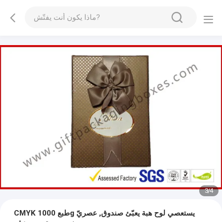
3
/
4
CMYK طبع 1000g يستعصي لوح هبة يعبّئ صندوق, عصريّ