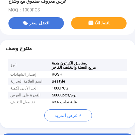
عرس معروف صندوق مع وشاح
MOQ：1000PCS
ﺎﺘﺼﻟ ﺍﻶﻧ
افضل سعر
منتوج وصف
,
صناديق الكرتون هدية
أبرز
مربع التعبئة والتغليف الفاخر
ROSH
إصدار الشهادات
Bestyle
اسم العلامة التجارية
1000PCS
الحد الأدنى لكمية
50000pcs/يوم
القدرة على العرض
K=A علبة تعليب
تفاصيل التغليف
عرض المزيد