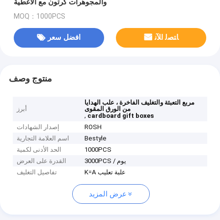
والمجوهرات كرتون مع الأغطية
MOQ：1000PCS
ﺎﺘﺼﻟ ﺍﻶﻧ
افضل سعر
منتوج وصف
مربع التعبئة والتغليف الفاخرة ، علب الهدايا
من الورق المقوى
أبرز
,
cardboard gift boxes
ROSH
إصدار الشهادات
Bestyle
اسم العلامة التجارية
1000PCS
الحد الأدنى لكمية
3000PCS / يوم
القدرة على العرض
K=A علبة تعليب
تفاصيل التغليف
عرض المزيد