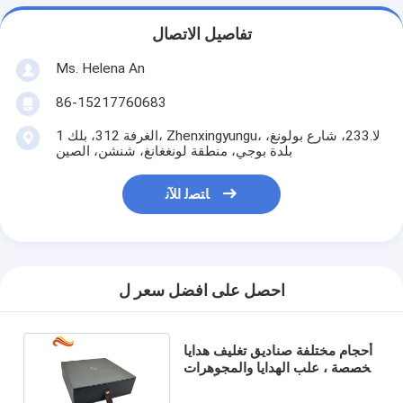
تفاصيل الاتصال
Ms. Helena An
86-15217760683
الغرفة 312، بلك 1، Zhenxingyungu، لا.233، شارع بولونغ،
بلدة بوجي، منطقة لونغغانغ، شنشن، الصين
ﺎﺘﺼﻟ ﺍﻶﻧ
احصل على افضل سعر ل
أحجام مختلفة صناديق تغليف هدايا
مخصصة ، علب الهدايا والمجوهرات
كرتون مع الأغطية