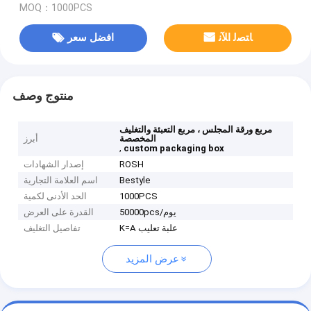
MOQ：1000PCS
ﺎﺘﺼﻟ ﺍﻶﻧ
افضل سعر
منتوج وصف
مربع ورقة المجلس ، مربع التعبئة والتغليف
المخصصة
أبرز
,
custom packaging box
ROSH
إصدار الشهادات
Bestyle
اسم العلامة التجارية
1000PCS
الحد الأدنى لكمية
50000pcs/يوم
القدرة على العرض
K=A علبة تعليب
تفاصيل التغليف
عرض المزيد