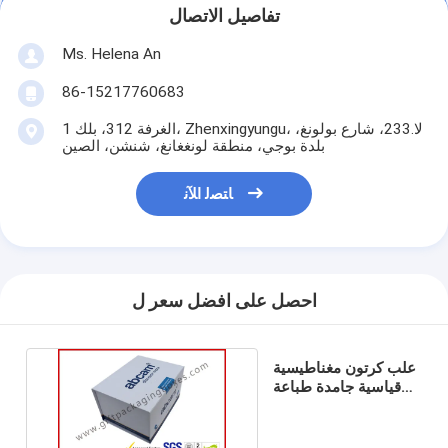
تفاصيل الاتصال
Ms. Helena An
86-15217760683
الغرفة 312، بلك 1، Zhenxingyungu، لا.233، شارع بولونغ،
بلدة بوجي، منطقة لونغغانغ، شنشن، الصين
ﺎﺘﺼﻟ ﺍﻶﻧ
احصل على افضل سعر ل
علب كرتون مغناطيسية
قياسية جامدة طباعة
شون الخراف