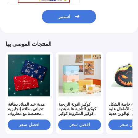
استمر
المنتجات الموصى بها
طاء خاصة الشكل
كوكيز النوتة الريحية
هدية عيد الميلاد بطاقة
لعاب الأطفال علبة
كوكيز الثلجية علبة هدية
تحياتي بطاقة إنجليزية
فل الهالوين هدية
كوكيز المكرونة كوكيز
مخصصة مع مظروف
لتغليف علبة ورقية
الفاصوليا كوكيز الأناناس
بطاقة رسالة
فضل سعر
افضل سعر
افضل سعر