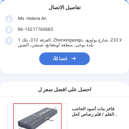
تفاصيل الاتصال
Ms. Helena An
86-15217760683
الغرفة 312، بلك 1، Zhenxingyungu، لا.233، شارع بولونغ،
بلدة بوجي، منطقة لونغغانغ، شنشن، الصين
ﺎﺘﺼﻟ ﺍﻶﻧ
احصل على افضل سعر ل
فاخر مات أسود الحاجب
القلم / قلم رصاص كحل
ورقة هدية صناديق مخصصة