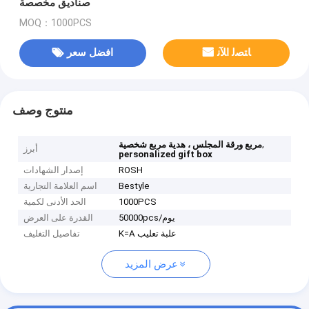
صناديق مخصصة
MOQ：1000PCS
ﺎﺘﺼﻟ ﺍﻶﻧ
افضل سعر
منتوج وصف
,
مربع ورقة المجلس ، هدية مربع شخصية
أبرز
personalized gift box
ROSH
إصدار الشهادات
Bestyle
اسم العلامة التجارية
1000PCS
الحد الأدنى لكمية
50000pcs/يوم
القدرة على العرض
K=A علبة تعليب
تفاصيل التغليف
عرض المزيد