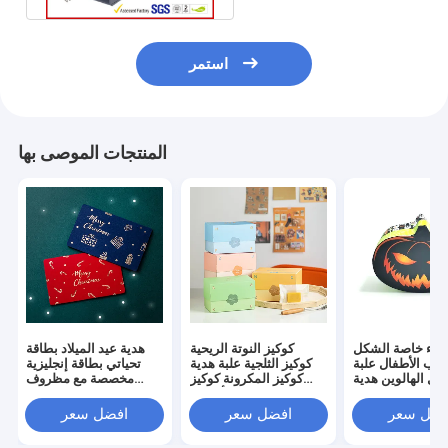
استمر
المنتجات الموصى بها
طاء خاصة الشكل
كوكيز النوتة الريحية
هدية عيد الميلاد بطاقة
لعاب الأطفال علبة
كوكيز الثلجية علبة هدية
تحياتي بطاقة إنجليزية
فل الهالوين هدية
كوكيز المكرونة كوكيز
مخصصة مع مظروف
لتغليف علبة ورقية
الفاصوليا كوكيز الأناناس
بطاقة رسالة
فضل سعر
افضل سعر
افضل سعر