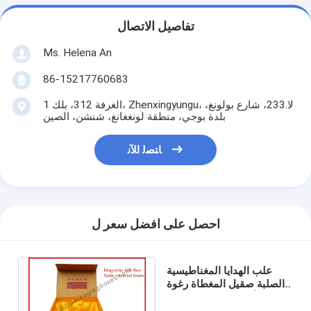
تفاصيل الاتصال
Ms. Helena An
86-15217760683
الغرفة 312، بلك 1، Zhenxingyungu، لا.233، شارع بولونغ،
بلدة بوجي، منطقة لونغغانغ، شنشن، الصين
ﺎﺘﺼﻟ ﺍﻶﻧ
احصل على افضل سعر ل
علب الهدايا المغناطيسية
الصلبة صقيل المغطاة رغوة
مع الأشعة فوق البنفسجية
طلاء