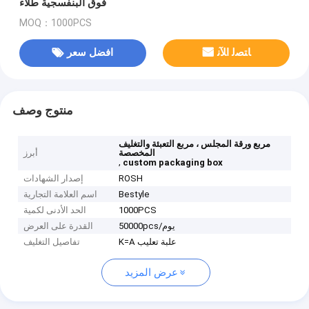
فوق البنفسجية طلاء
MOQ：1000PCS
ﺎﺘﺼﻟ ﺍﻶﻧ
افضل سعر
منتوج وصف
مربع ورقة المجلس ، مربع التعبئة والتغليف
المخصصة
أبرز
,
custom packaging box
ROSH
إصدار الشهادات
Bestyle
اسم العلامة التجارية
1000PCS
الحد الأدنى لكمية
50000pcs/يوم
القدرة على العرض
K=A علبة تعليب
تفاصيل التغليف
عرض المزيد