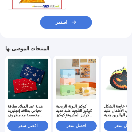
استمر
المنتجات الموصى بها
طاء خاصة الشكل
كوكيز النوتة الريحية
هدية عيد الميلاد بطاقة
لعاب الأطفال علبة
كوكيز الثلجية علبة هدية
تحياتي بطاقة إنجليزية
فل الهالوين هدية
كوكيز المكرونة كوكيز
مخصصة مع مظروف
لتغليف علبة ورقية
الفاصوليا كوكيز الأناناس
بطاقة رسالة
فضل سعر
افضل سعر
افضل سعر