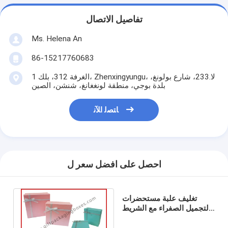
تفاصيل الاتصال
Ms. Helena An
86-15217760683
الغرفة 312، بلك 1، Zhenxingyungu، لا.233، شارع بولونغ،
بلدة بوجي، منطقة لونغغانغ، شنشن، الصين
ﺎﺘﺼﻟ ﺍﻶﻧ
احصل على افضل سعر ل
تغليف علبة مستحضرات
التجميل الصفراء مع الشريط
، علب الهدايا من الورق
المقوى