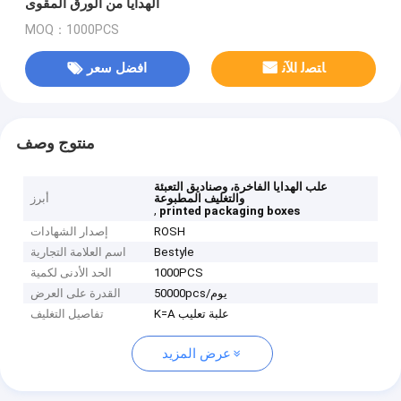
الهدايا من الورق المقوى
MOQ：1000PCS
ﺎﺘﺼﻟ ﺍﻶﻧ
افضل سعر
منتوج وصف
علب الهدايا الفاخرة، وصناديق التعبئة
والتغليف المطبوعة
أبرز
,
printed packaging boxes
ROSH
إصدار الشهادات
Bestyle
اسم العلامة التجارية
1000PCS
الحد الأدنى لكمية
50000pcs/يوم
القدرة على العرض
K=A علبة تعليب
تفاصيل التغليف
عرض المزيد