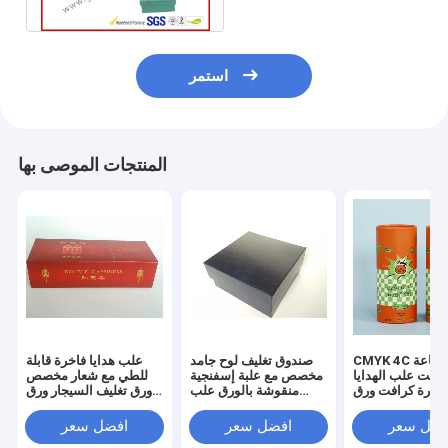
استمر
المنتجات الموصى بها
CMYK 4C طباعة
صندوق تغليف لوح جامد
علب هدايا فاخرة قابلة
فست علب الهدايا
مخصص مع علبة إسفنجية
للطي مع شعار مخصص
فاخرة كرافت ورق
منقوشة بالورق علب
ورق تغليف السيجار ورق
التغليف
هدايا فاخرة
تغليف الهدايا
فضل سعر
افضل سعر
افضل سعر