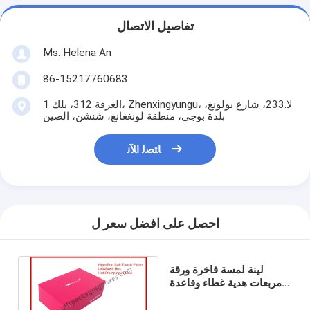
تفاصيل الاتصال
Ms. Helena An
86-15217760683
الغرفة 312، بلك 1، Zhenxingyungu، لا.233، شارع بولونغ،
بلدة بوجي، منطقة لونغغانغ، شنشن، الصين
ﺎﺘﺼﻟ ﺍﻶﻧ
احصل على افضل سعر ل
لينة لمسة فاخرة ورقة
مربعات هدية غطاء وقاعدة
مع احباط في الذهب إيفا
إدراج