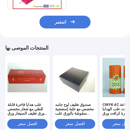
استمر
المنتجات الموصى بها
CMYK 4C طباعة
صندوق تغليف لوح جامد
علب هدايا فاخرة قابلة
فست علب الهدايا
مخصص مع علبة إسفنجية
للطي مع شعار مخصص
فاخرة كرافت ورق
منقوشة بالورق علب
ورق تغليف السيجار ورق
التغليف
هدايا فاخرة
تغليف الهدايا
فضل سعر
افضل سعر
افضل سعر