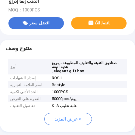
الذهب إيفا إدراج
MOQ：1000PCS
ﺎﺘﺼﻟ ﺍﻶﻧ
افضل سعر
منتوج وصف
صناديق التعبئة والتغليف المطبوعة ، مربع
هدية أنيقة
أبرز
,
elegant gift box
ROSH
إصدار الشهادات
Bestyle
اسم العلامة التجارية
1000PCS
الحد الأدنى لكمية
50000pcs/يوم
القدرة على العرض
K=A علبة تعليب
تفاصيل التغليف
عرض المزيد