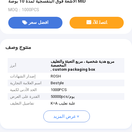
الأشعة فوق البنفسجية لمدة 10 بوصة MID
MOQ：1000PCS
ﺎﺘﺼﻟ ﺍﻶﻧ
افضل سعر
منتوج وصف
مربع هدية شخصية ، مربع التعبئة والتغليف
المخصصة
أبرز
,
custom packaging box
ROSH
إصدار الشهادات
Bestyle
اسم العلامة التجارية
1000PCS
الحد الأدنى لكمية
50000pcs/يوم
القدرة على العرض
K=A علبة تعليب
تفاصيل التغليف
عرض المزيد