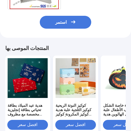
استمر
المنتجات الموصى بها
طاء خاصة الشكل
كوكيز النوتة الريحية
هدية عيد الميلاد بطاقة
لعاب الأطفال علبة
كوكيز الثلجية علبة هدية
تحياتي بطاقة إنجليزية
فل الهالوين هدية
كوكيز المكرونة كوكيز
مخصصة مع مظروف
لتغليف علبة ورقية
الفاصوليا كوكيز الأناناس
بطاقة رسالة
فضل سعر
افضل سعر
افضل سعر