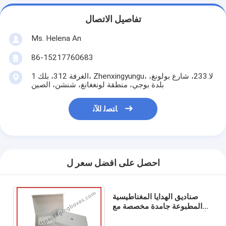
تفاصيل الاتصال
Ms. Helena An
86-15217760683
الغرفة 312، بلك 1، Zhenxingyungu، لا.233، شارع بولونغ،
بلدة بوجي، منطقة لونغغانغ، شنشن، الصين
ﺎﺘﺼﻟ ﺍﻶﻧ
احصل على افضل سعر ل
صناديق الهدايا المغناطيسية
المطبوعة جامدة مخصصة مع
الأشعة فوق البنفسجية لمدة 10
بوصة MID