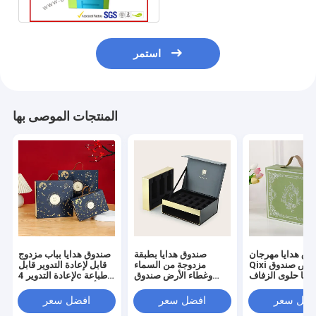
استمر
المنتجات الموصى بها
وق هدايا مهرجان
صندوق هدايا بطبقة
صندوق هدايا بباب مزدوج
Qixi مخصص صندوق
مزدوجة من السماء
قابل لإعادة التدوير قابل
دايا حلوى الزفاف
وغطاء الأرض صندوق
لإعادة التدوير 4c طباعة
الراقية
تغليف هدايا فاخر
أوفست صندوق هدايا
فارغ بمقبض فارغ
فضل سعر
افضل سعر
افضل سعر