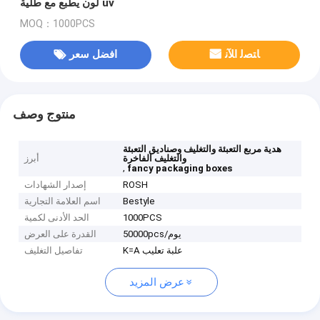
لون يطبع مع طلية uv
MOQ：1000PCS
ﺎﺘﺼﻟ ﺍﻶﻧ
افضل سعر
منتوج وصف
هدية مربع التعبئة والتغليف وصناديق التعبئة
والتغليف الفاخرة
أبرز
,
fancy packaging boxes
ROSH
إصدار الشهادات
Bestyle
اسم العلامة التجارية
1000PCS
الحد الأدنى لكمية
50000pcs/يوم
القدرة على العرض
K=A علبة تعليب
تفاصيل التغليف
عرض المزيد