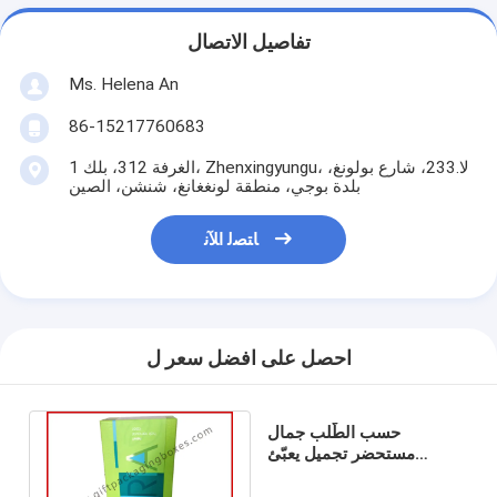
تفاصيل الاتصال
Ms. Helena An
86-15217760683
الغرفة 312، بلك 1، Zhenxingyungu، لا.233، شارع بولونغ،
بلدة بوجي، منطقة لونغغانغ، شنشن، الصين
ﺎﺘﺼﻟ ﺍﻶﻧ
احصل على افضل سعر ل
حسب الطّلب جمال
مستحضر تجميل يعبّئ
صندوق, Pantone لون يطبع
مع طلية uv