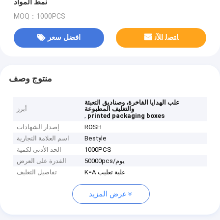
نمط المواد
MOQ：1000PCS
ﺎﺘﺼﻟ ﺍﻶﻧ
افضل سعر
منتوج وصف
علب الهدايا الفاخرة، وصناديق التعبئة
والتغليف المطبوعة
أبرز
,
printed packaging boxes
ROSH
إصدار الشهادات
Bestyle
اسم العلامة التجارية
1000PCS
الحد الأدنى لكمية
50000pcs/يوم
القدرة على العرض
K=A علبة تعليب
تفاصيل التغليف
عرض المزيد