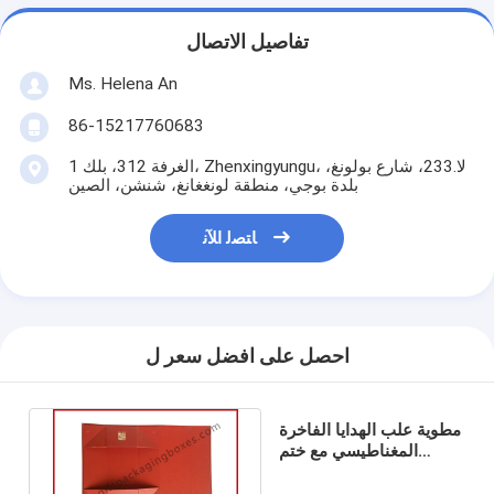
تفاصيل الاتصال
Ms. Helena An
86-15217760683
الغرفة 312، بلك 1، Zhenxingyungu، لا.233، شارع بولونغ،
بلدة بوجي، منطقة لونغغانغ، شنشن، الصين
ﺎﺘﺼﻟ ﺍﻶﻧ
احصل على افضل سعر ل
مطوية علب الهدايا الفاخرة
المغناطيسي مع ختم
الساخنة ورقة نمط المواد