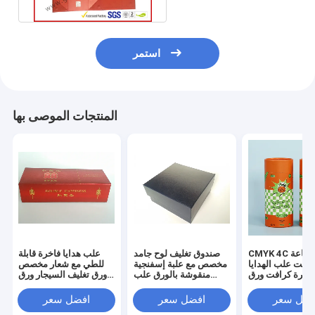
استمر
المنتجات الموصى بها
CMYK 4C طباعة
صندوق تغليف لوح جامد
علب هدايا فاخرة قابلة
فست علب الهدايا
مخصص مع علبة إسفنجية
للطي مع شعار مخصص
فاخرة كرافت ورق
منقوشة بالورق علب
ورق تغليف السيجار ورق
التغليف
هدايا فاخرة
تغليف الهدايا
فضل سعر
افضل سعر
افضل سعر