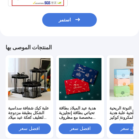
استمر
المنتجات الموصى بها
كيز النوتة الريحية
هدية عيد الميلاد بطاقة
علبة كيك شفافة سداسية
الثلجية علبة هدية
تحياتي بطاقة إنجليزية
الشكل بطبقة مزدوجة
ز المكرونة كوكيز
مخصصة مع مظروف
لتغليف كعكة عيد ميلاد
يا كوكيز الأناناس
بطاقة رسالة
باربي
فضل سعر
افضل سعر
افضل سعر