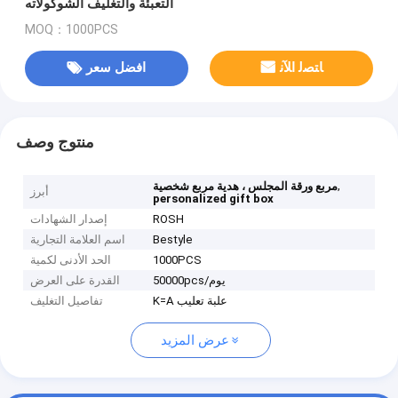
التعبئة والتغليف الشوكولاته
MOQ：1000PCS
ﺎﺘﺼﻟ ﺍﻶﻧ
افضل سعر
منتوج وصف
,
مربع ورقة المجلس ، هدية مربع شخصية
أبرز
personalized gift box
ROSH
إصدار الشهادات
Bestyle
اسم العلامة التجارية
1000PCS
الحد الأدنى لكمية
50000pcs/يوم
القدرة على العرض
K=A علبة تعليب
تفاصيل التغليف
عرض المزيد