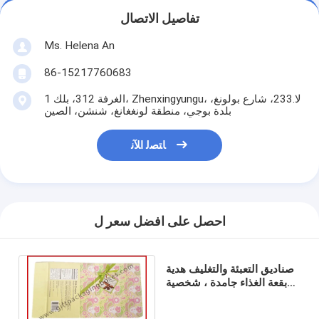
تفاصيل الاتصال
Ms. Helena An
86-15217760683
الغرفة 312، بلك 1، Zhenxingyungu، لا.233، شارع بولونغ،
بلدة بوجي، منطقة لونغغانغ، شنشن، الصين
ﺎﺘﺼﻟ ﺍﻶﻧ
احصل على افضل سعر ل
صناديق التعبئة والتغليف هدية
بقعة الغذاء جامدة ، شخصية
مربع التعبئة والتغليف
الشوكولاته