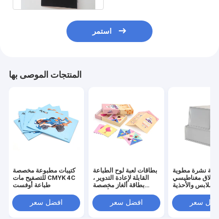
استمر
المنتجات الموصى بها
اعة نشرة مطوية
بطاقات لعبة لوح الطباعة
كتيبات مطبوعة مخصصة
إغلاق مغناطيسي
القابلة لإعادة التدوير ،
للتصفيح مات CMYK 4C
للملابس والأحذية
بطاقة ألغاز مخصصة
طباعة أوفست
والإلكترونيات
للأطفال
فضل سعر
افضل سعر
افضل سعر