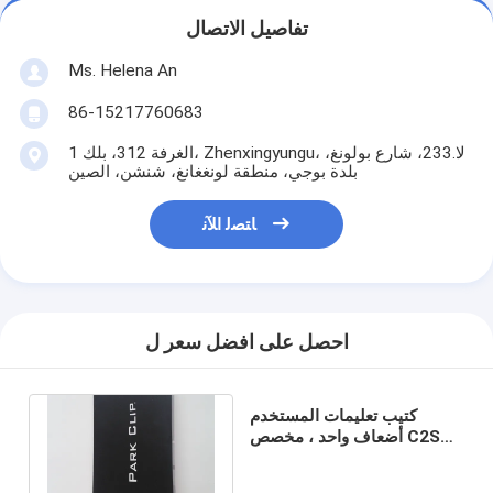
تفاصيل الاتصال
Ms. Helena An
86-15217760683
الغرفة 312، بلك 1، Zhenxingyungu، لا.233، شارع بولونغ،
بلدة بوجي، منطقة لونغغانغ، شنشن، الصين
ﺎﺘﺼﻟ ﺍﻶﻧ
احصل على افضل سعر ل
كتيب تعليمات المستخدم
أضعاف واحد ، مخصص C2S
ورقة مزدوجة الجانب مطوية
كتيب الطباعة