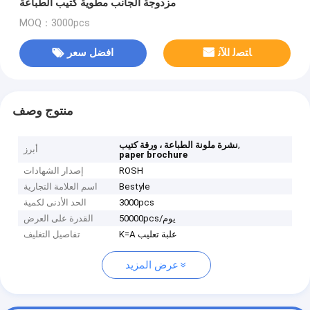
مزدوجة الجانب مطوية كتيب الطباعة
MOQ：3000pcs
ﺎﺘﺼﻟ ﺍﻶﻧ
افضل سعر
منتوج وصف
,
نشرة ملونة الطباعة ، ورقة كتيب
أبرز
paper brochure
ROSH
إصدار الشهادات
Bestyle
اسم العلامة التجارية
3000pcs
الحد الأدنى لكمية
50000pcs/يوم
القدرة على العرض
K=A علبة تعليب
تفاصيل التغليف
عرض المزيد