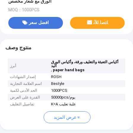
الورق مع شعار مخصص
MOQ：1000PCS
ﺎﺘﺼﻟ ﺍﻶﻧ
افضل سعر
منتوج وصف
أكياس التعبئة والتغليف ورقة، وأكياس الورق
اليد
أبرز
,
paper hand bags
ROSH
إصدار الشهادات
Bestyle
اسم العلامة التجارية
1000PCS
الحد الأدنى لكمية
50000pcs/يوم
القدرة على العرض
K=A علبة تعليب
تفاصيل التغليف
عرض المزيد