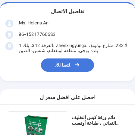
تفاصيل الاتصال
Ms. Helena An
86-15217760683
الغرفة 312، بلك 1، Zhenxingyungu، لا.233، شارع بولونغ،
بلدة بوجي، منطقة لونغغانغ، شنشن، الصين
ﺎﺘﺼﻟ ﺍﻶﻧ
احصل على افضل سعر ل
دائم ورقة كيس التغليف
الغذائي ، طباعة أوفست
أكياس تغليف الورق مع شعار
مخصص