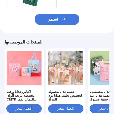
استمر
المنتجات الموصى بها
ة هدايا مخصصة ،
حقيبة هدايا محمولة
أكياس هدايا ورقية
 ، حقيبة هدايا عيد
لتخصيص تغليف هدايا يوم
مخصصة بأربعة ألوان
ب ، حقيبة صندوق
المرأة
CMYK اكتمال القمر
عيد الميلاد ، حزمة
لفاكهة الحلوى
يا لصحيفة الذكور
فضل سعر
افضل سعر
افضل سعر
والإناث