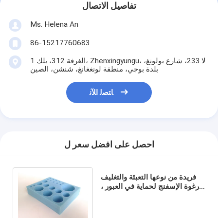
تفاصيل الاتصال
Ms. Helena An
86-15217760683
الغرفة 312، بلك 1، Zhenxingyungu، لا.233، شارع بولونغ،
بلدة بوجي، منطقة لونغغانغ، شنشن، الصين
ﺎﺘﺼﻟ ﺍﻶﻧ
احصل على افضل سعر ل
فريدة من نوعها التعبئة والتغليف
رغوة الإسفنج لحماية في العبور ،
الترويجية التعبئة والتغليف الاسفنج
لتغليف الهدايا