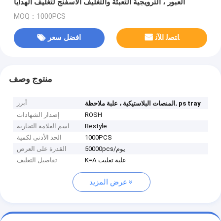
العبور ، الترويجية التعبئة والتغليف الاسفنج لتغليف الهدايا
MOQ：1000PCS
ﺎﺘﺼﻟ ﺍﻶﻧ
افضل سعر
منتوج وصف
,
أبرز
ps tray
المنصات البلاستيكية ، علبة ملاحظة
ROSH
إصدار الشهادات
Bestyle
اسم العلامة التجارية
1000PCS
الحد الأدنى لكمية
50000pcs/يوم
القدرة على العرض
K=A علبة تعليب
تفاصيل التغليف
عرض المزيد