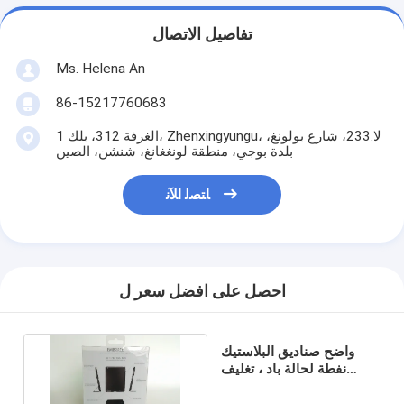
تفاصيل الاتصال
Ms. Helena An
86-15217760683
الغرفة 312، بلك 1، Zhenxingyungu، لا.233، شارع بولونغ،
بلدة بوجي، منطقة لونغغانغ، شنشن، الصين
ﺎﺘﺼﻟ ﺍﻶﻧ
احصل على افضل سعر ل
واضح صناديق البلاستيك
نفطة لحالة باد ، تغليف
بلاستيكية قابلة للطي لترويج