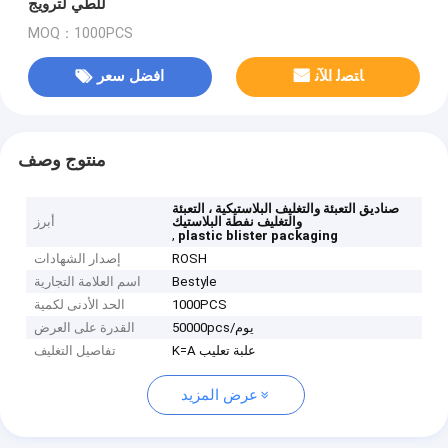
للطي لترويج
MOQ：1000PCS
ﺎﺘﺼﻟ ﺍﻶﻧ
افضل سعر
منتوج وصف
صناديق التعبئة والتغليف البلاستيكية ، التعبئة
والتغليف نفطة البلاستيك
أبرز
,
plastic blister packaging
ROSH
إصدار الشهادات
Bestyle
اسم العلامة التجارية
1000PCS
الحد الأدنى لكمية
50000pcs/يوم
القدرة على العرض
K=A علبة تعليب
تفاصيل التغليف
عرض المزيد