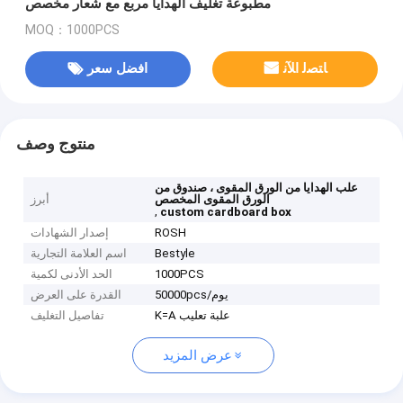
مطبوعة تغليف الهدايا مربع مع شعار مخصص
MOQ：1000PCS
ﺎﺘﺼﻟ ﺍﻶﻧ
افضل سعر
منتوج وصف
علب الهدايا من الورق المقوى ، صندوق من
الورق المقوى المخصص
أبرز
,
custom cardboard box
ROSH
إصدار الشهادات
Bestyle
اسم العلامة التجارية
1000PCS
الحد الأدنى لكمية
50000pcs/يوم
القدرة على العرض
K=A علبة تعليب
تفاصيل التغليف
عرض المزيد