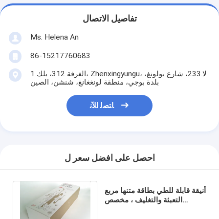
تفاصيل الاتصال
Ms. Helena An
86-15217760683
الغرفة 312، بلك 1، Zhenxingyungu، لا.233، شارع بولونغ،
بلدة بوجي، منطقة لونغغانغ، شنشن، الصين
ﺎﺘﺼﻟ ﺍﻶﻧ
احصل على افضل سعر ل
أنيقة قابلة للطي بطاقة متنها مربع
التعبئة والتغليف ، مخصص
مطبوعة تغليف الهدايا مربع مع
شعار مخصص