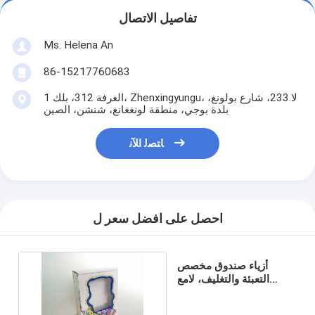
تفاصيل الاتصال
Ms. Helena An
86-15217760683
الغرفة 312، بلك 1، Zhenxingyungu، لا.233، شارع بولونغ،
بلدة بوجي، منطقة لونغغانغ، شنشن، الصين
ﺎﺘﺼﻟ ﺍﻶﻧ
احصل على افضل سعر ل
أزياء صندوق مخصص
التعبئة والتغليف، لامع
التصفيح المغلفة ورقة مربع