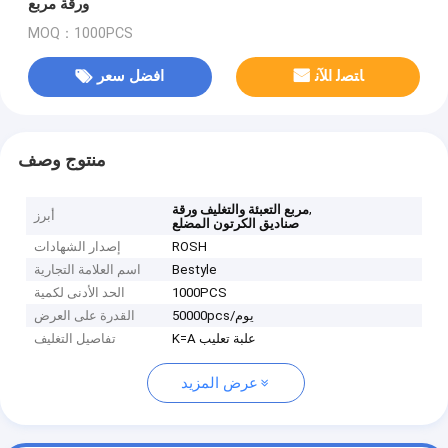
ورقة مربع
MOQ：1000PCS
ﺎﺘﺼﻟ ﺍﻶﻧ
افضل سعر
منتوج وصف
,
مربع التعبئة والتغليف ورقة
أبرز
صناديق الكرتون المضلع
ROSH
إصدار الشهادات
Bestyle
اسم العلامة التجارية
1000PCS
الحد الأدنى لكمية
50000pcs/يوم
القدرة على العرض
K=A علبة تعليب
تفاصيل التغليف
عرض المزيد