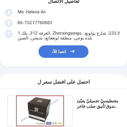
تفاصيل الاتصال
Ms. Helena An
86-15217760683
الغرفة 312، بلك 1، Zhenxingyungu، لا.233، شارع بولونغ،
بلدة بوجي، منطقة لونغغانغ، شنشن، الصين
ﺎﺘﺼﻟ ﺍﻶﻧ
احصل على افضل سعر ل
مغنطيسيّ تجميليّ يعبّئ
صندوق/أنيق صلب فاخر
هبة صندوق