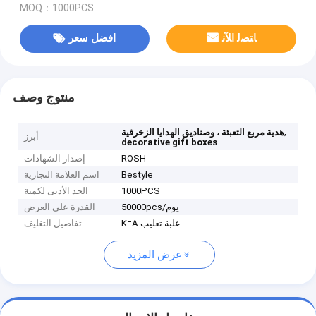
MOQ：1000PCS
ﺎﺘﺼﻟ ﺍﻶﻧ
افضل سعر
منتوج وصف
,
هدية مربع التعبئة ، وصناديق الهدايا الزخرفية
أبرز
decorative gift boxes
ROSH
إصدار الشهادات
Bestyle
اسم العلامة التجارية
1000PCS
الحد الأدنى لكمية
50000pcs/يوم
القدرة على العرض
K=A علبة تعليب
تفاصيل التغليف
عرض المزيد