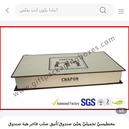
7
/
8
مغنطيسيّ تجميليّ يعبّئ صندوق/أنيق صلب فاخر هبة صندوق