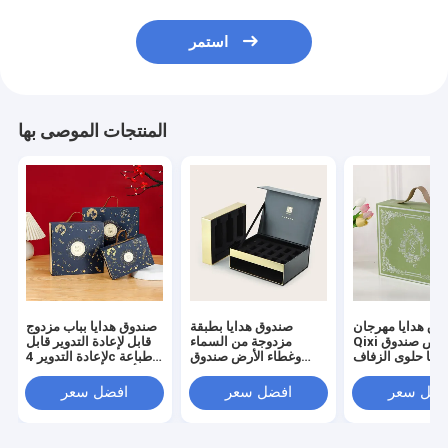
استمر
المنتجات الموصى بها
وق هدايا مهرجان
صندوق هدايا بطبقة
صندوق هدايا بباب مزدوج
Qixi مخصص صندوق
مزدوجة من السماء
قابل لإعادة التدوير قابل
دايا حلوى الزفاف
وغطاء الأرض صندوق
لإعادة التدوير 4c طباعة
الراقية
تغليف هدايا فاخر
أوفست صندوق هدايا
فارغ بمقبض فارغ
فضل سعر
افضل سعر
افضل سعر