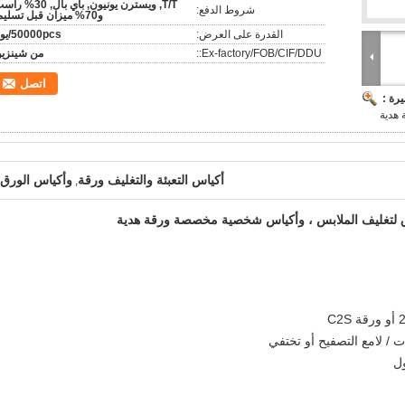
T/T, ويسترن يونيون, باي بال, 30%
شروط الدفع:
و70% ميزان قبل تسليم.
القدرة على العرض:
50000pcs/يوم
Ex-factory/FOB/CIF/DDU::
من شينزي
اتصل
رة :
هدية
أكياس التعبئة والتغليف ورقة
وأكياس الورق ا
,
ق لتغليف الملابس ، وأكياس شخصية مخصصة ورقة هدية
ل