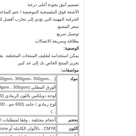
تصميم أنيق بجودة أعلى درجة
الأشعة فوق البنفسجية الموضعية / ختم الساخنة
الحرفية المهنية التي تؤدي إلى تجارب أفضل ل
سعر المصنع
توصيل سريع
بطلاقة وسريعة الاتصالات
الوضعية:
يمكن استخدامه لتغليف المنتجات المختلفة.
بغ
تعزيز المنتج الخاص بك إلى حد كبير.
مواصفات:
مواد
 250gsm، 300gsm، 350gsm،…)
الورق المطلي (128gsm ، 157gsm ، 200gsm ، 250gsm ، 300gsm ، ...)
لوحة دوبلكس باللون الرمادي (250 جم ، 300 جم ، 350 جم ، ...)
...)
بحجم
أحجام مختلفة ، وفقا لمتطلبات ال
اللون
CMYK ، بالألوان الكاملة أو Pantone ، ...