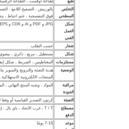
طبع
طباعة أوفست ، الطباعة الرقمية ،
التخلص
بالورنيش ، التصفيح اللامع ، التص
السطحي
فوق البنفسجية ، ختم احباط ، يتدف
شكل
JPG و PDF و AI و CDR و EPS و GIF….
العمل
الفني
شعار
حسب الطلب
شكل
مستطيل ، مربع ، دائري ، بيض
مستلزمات
المغناطيس ، الشريط ، شكل إيفا ، علبة بلاس
الوضعية
هدية التعبئة والترويج والسوبر ما
المنتجات الالكترونية الاستهلاكية
مراقبة
المواد ، وشبه المنتج النهائي ، المن
الجودة
التعبئة
كرتون التصدير القياسية أو وفقا ل
مصطلح
T / T ، غرب الاتحاد ، باي بال ، إيداع 30 ٪ والتوازن 70 ٪ قبل الشحن.
الدفع
موعد
7-15 يومًا