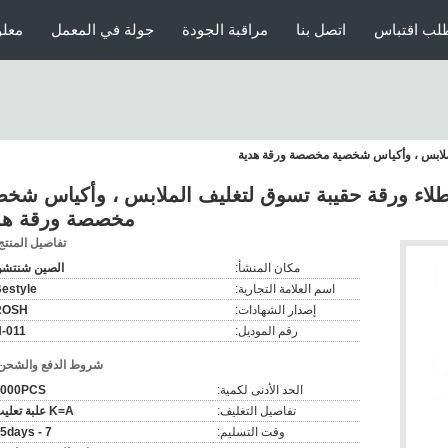
لب اقتباس
اتصل بنا
مراقبة الجودة
جولة في المعمل
معلو
لملابس ، وأكياس شخصية مخصصة ورقة هدية
طلاء ورقة حقيبة تسوق لتغليف الملابس ، وأكياس شخص
مخصصة ورقة هد
تفاصيل المنتج
مكان المنشأ:
الصين شنتش
اسم العلامة التجارية:
estyle
إصدار الشهادات:
ROSH
رقم الموديل:
-011
شروط الدفع والشحن
الحد الأدنى لكمية:
1000PCS
تفاصيل التغليف:
K=A علبة تعليب
وقت التسليم:
7 - 15days