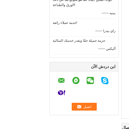
الورق والطباعة!
—— بينيه
خدمة عملاء رائعة!
—— راي بيدرا
حزمة جميلة حقًا ونقدر خدمتك المثالية.
—— أليكس
ابن دردش الآن
صال