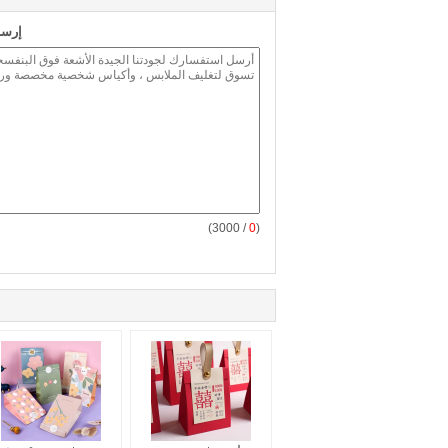
إرسا
/ 3000)
0
(