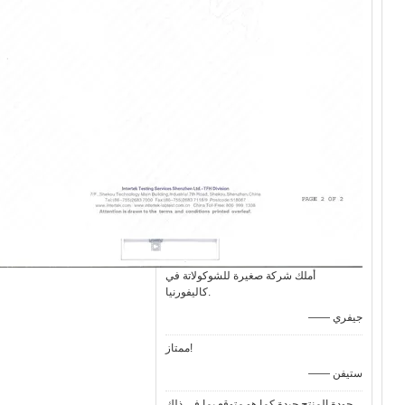
أملك شركة صغيرة للشوكولاتة في
كاليفورنيا.
—— جيفري
ممتاز!
—— ستيفن
جودة المنتج جيدة كما هو متوقع بما في ذلك