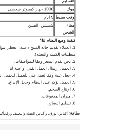
التسليم
موك
1000 جهاز كمبيوتر شخصى
وقت بسيط
5 ايام
ميناء
شنتشن، الصين
الشحن
كيفية وضع النظام لنا؟
1. العملاء تقديم حالة المنتج / عينة ، تعطي م
متطلبات الكمية والتعبئة).
2. نحن نقدم السعر وفقا للمواصفات.
3. العميل إرسال العمل الفني أو عينة لنا.
4. جعل عينة وفقا لعمل فني للعميل للعميل المعتمدة.
5. العميل يؤكد على النظام وجعل الإيداع.
6. الإنتاج الضخم.
7. ميزان المدفوعات.
8. تسليم البضائع.
,
بطاقة:
أكياس الورق
وأكياس التعبئة والتغليف ورقة,أك