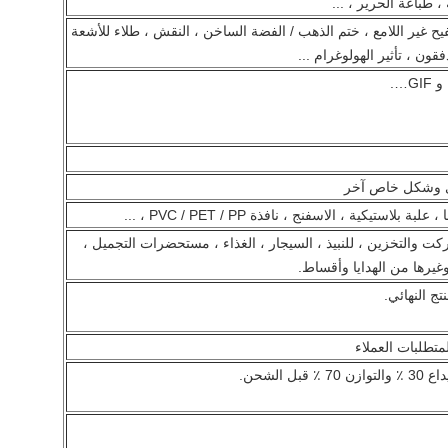
 طباعة الحرير ، ...
فيح غير اللامع ، ختم الذهب / الفضة الساخن ، النقش ، طلاء للأشعة
قون ، تأثير الهولوغرام ...
وي وشكل خاص آخر
تيكية ، الاسفنج ، نافذة PVC / PET / PP ، ...
ركت والتخزين ، للنبيذ ، السيجار ، الغذاء ، مستحضرات التجميل ،
 وغيرها من الهدايا وأقساط.
تج النهائي.
متطلبات العملاء