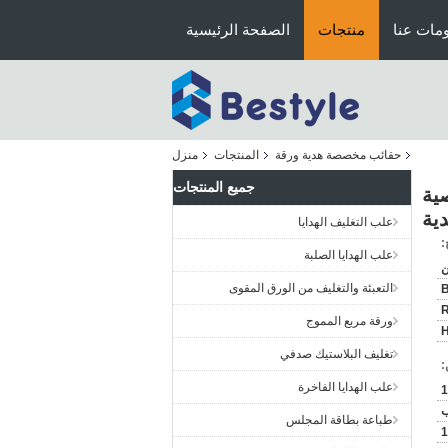
مات عنا
منتجات
الصفحة الرئيسية
حقائب مخصصة هدية ورقة
المنتجات
منزل
جميع المنتجات
ية
ية
علب التغليف الهدايا
:
علب الهدايا الصلبة
ن
التعبئة والتغليف من الورق المقوى
B
ورقة مربع المموج
H
تغليف البلاستيك صدفي
:
علب الهدايا الفاخرة
طباعة بطاقة المجلس