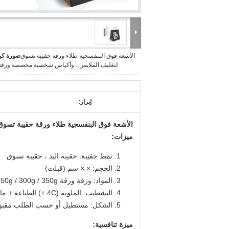
الأشعة فوق البنفسجية طلاء ورقة حقيبة تسوق
صورة كبي
لتغليف الملابس ، وأكياس شخصية مخصصة ورقة 
إبراز:
الأشعة فوق البنفسجية طلاء ورقة حقيبة تسو
ميزات:
نمط حقيبة: حقيبة اليد ، حقيبة تسوق
الحجم: × × سم (قبلت)
المواد: ورقة ورقة 250g / 300g / 350g أو ورقة C2S
التشطيب: الملونة (4C +) الطباعة + مات / لامع التصفيح أو تختفي
الشكل: مستطيل أو حسب الطلب مقبو
ميزة تنافسية: