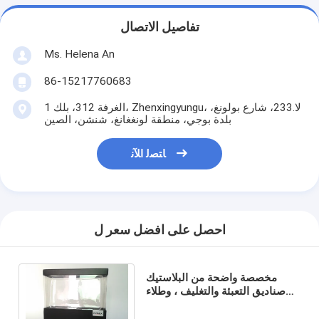
تفاصيل الاتصال
Ms. Helena An
86-15217760683
الغرفة 312، بلك 1، Zhenxingyungu، لا.233، شارع بولونغ،
بلدة بوجي، منطقة لونغغانغ، شنشن، الصين
ﺎﺘﺼﻟ ﺍﻶﻧ
احصل على افضل سعر ل
مخصصة واضحة من البلاستيك
صناديق التعبئة والتغليف ، وطلاء
مغلفة بالبلاستيك / التعبئة والتغليف
البلاستيكية صدفي