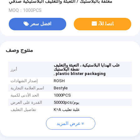
مغلفة بالبلاستيك / التعبئة والتغليف البلاستيكية صدفي
MOQ：1000PCS
ﺎﺘﺼﻟ ﺍﻶﻧ
افضل سعر
منتوج وصف
علب الهدايا البلاستيكية ، التعبئة والتغليف
نفطة البلاستيك
أبرز
,
plastic blister packaging
ROSH
إصدار الشهادات
Bestyle
اسم العلامة التجارية
1000PCS
الحد الأدنى لكمية
50000pcs/يوم
القدرة على العرض
K=A علبة تعليب
تفاصيل التغليف
عرض المزيد