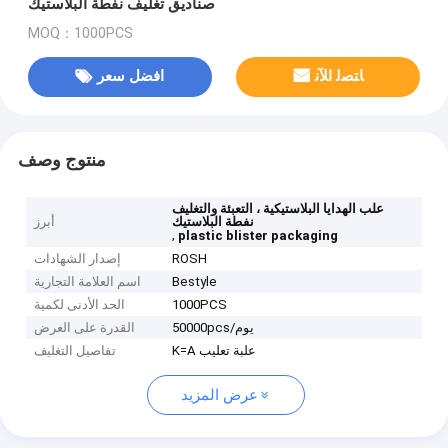
صناديق تغليف نفطة البلاستيك
MOQ：1000PCS
ﺎﺘﺼﻟ ﺍﻶﻧ
افضل سعر
منتوج وصف
علب الهدايا البلاستيكية ، التعبئة والتغليف
نفطة البلاستيك
أبرز
,
plastic blister packaging
ROSH
إصدار الشهادات
Bestyle
اسم العلامة التجارية
1000PCS
الحد الأدنى لكمية
50000pcs/يوم
القدرة على العرض
K=A علبة تعليب
تفاصيل التغليف
عرض المزيد