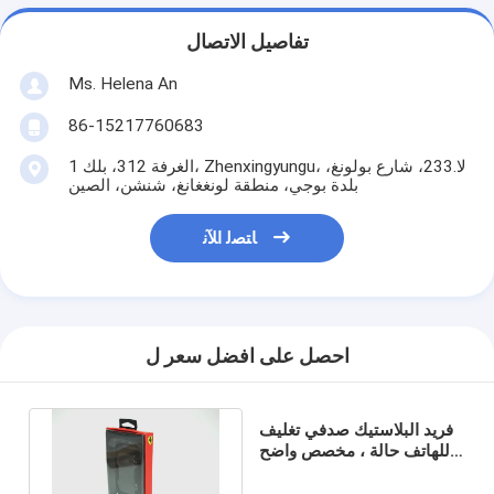
تفاصيل الاتصال
Ms. Helena An
86-15217760683
الغرفة 312، بلك 1، Zhenxingyungu، لا.233، شارع بولونغ،
بلدة بوجي، منطقة لونغغانغ، شنشن، الصين
ﺎﺘﺼﻟ ﺍﻶﻧ
احصل على افضل سعر ل
فريد البلاستيك صدفي تغليف
للهاتف حالة ، مخصص واضح
صناديق تغليف نفطة
البلاستيك