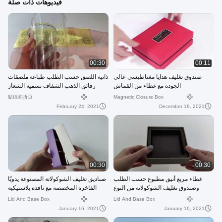
فيديوهات ذات صلة
00:30
00:11
صندوق تغليف هدايا مغناطيسي عالي
ذاتية اللصق حسب الطلب طباعة ملصقات
الجودة مع غطاء من القماش
رقائق الذهب الشفاف تسمية الشعار
الشفاف
贴纸和折页
Magnetic Closure Box
February 24, 2021
December 18, 2021
00:30
00:30
غطاء مربع أنيق مطبوع حسب الطلب
صناديق تغليف الشوكولاتة المصنوعة يدويًا
وصندوق تغليف الشوكولاتة من النوع
الفاخرة المخصصة مع نافذة بلاستيكية
الأساسي مع مقسم
شفافة
Lid And Base Box
Lid And Base Box
January 16, 2021
January 16, 2021